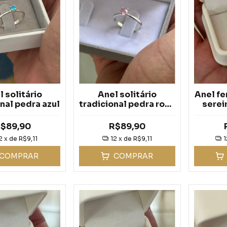
 solitário
Anel solitário
Anel fe
nal pedra azul
tradicional pedra rosa
serei
claro - Prata 925
$89,90
R$89,90
2
x de
R$9,11
12
x de
R$9,11
1
COMPRAR
COMPRAR