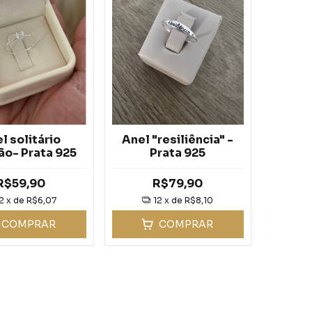
l solitário
Anel "resiliência" -
ão- Prata 925
Prata 925
R$59,90
R$79,90
2
x de
R$6,07
12
x de
R$8,10
COMPRAR
COMPRAR