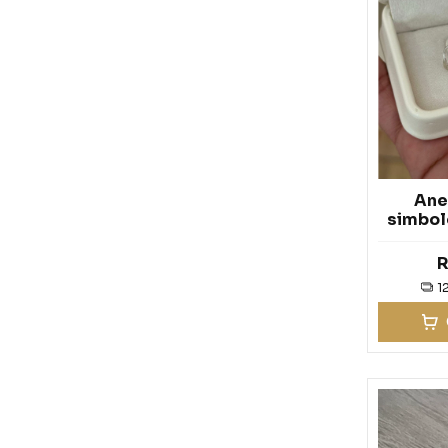
Ane
simbolo
P
R
1