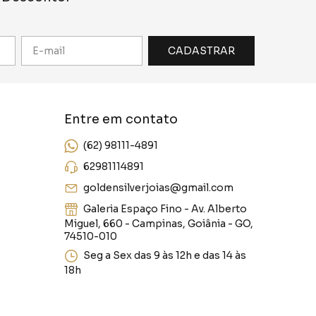
Entre em contato
(62) 98111-4891
62981114891
goldensilverjoias@gmail.com
Galeria Espaço Fino - Av. Alberto
Miguel, 660 - Campinas, Goiânia - GO,
74510-010
Seg a Sex das 9 às 12h e das 14 às
18h