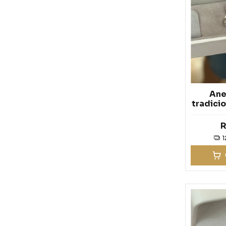
Anel
tradicio
R
1