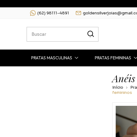
(62) 98111-4891
goldensilverjoias@gmail.
PRATAS MASCULINAS
PRATAS FEMININAS
Anéis
Início
Pra
femininos