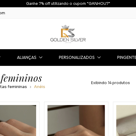
Ganhe 7% off utilizando o cupom “GANHOU7”
com
ALIANÇAS
PERSONALIZADOS
PINGENT
 femininos
Exibindo 14 produtos
tas femininas
Anéis