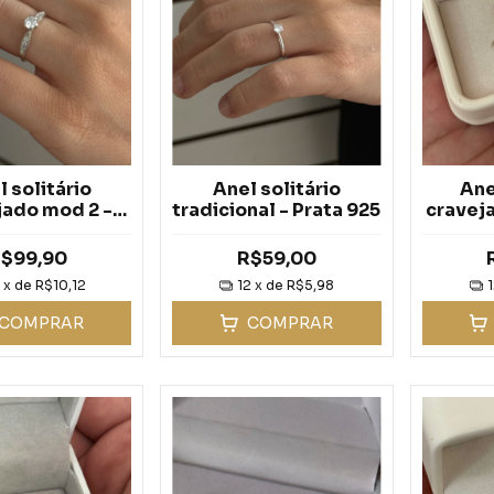
 solitário
Anel solitário
Ane
jado mod 2 -
tradicional - Prata 925
craveja
rata 925
$99,90
R$59,00
2
x de
R$10,12
12
x de
R$5,98
COMPRAR
COMPRAR