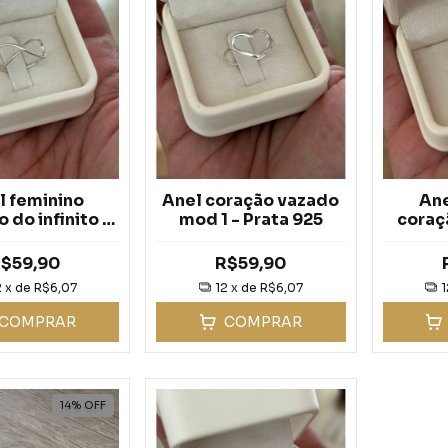
l feminino
Anel coração vazado
Ane
 do infinito -
mod 1 - Prata 925
coraç
rata 925
$59,90
R$59,90
2
x de
R$6,07
12
x de
R$6,07
1
COMPRAR
COMPRAR
14
%
OFF