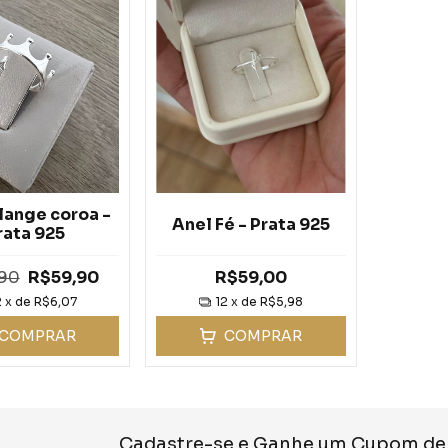
lange coroa -
Anel Fé - Prata 925
rata 925
90
R$59,90
R$59,00
2
x de
R$6,07
12
x de
R$5,98
COMPRAR
COMPRAR
Cadastre-se e Ganhe um Cupom de