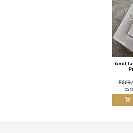
Anel fa
P
R$69,
1