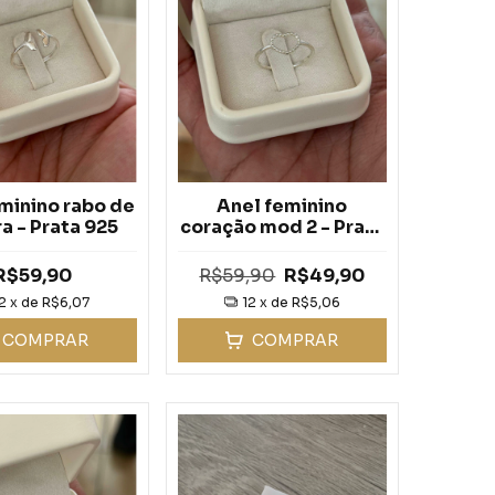
minino rabo de
Anel feminino
ra - Prata 925
coração mod 2 - Prata
925
R$59,90
R$59,90
R$49,90
2
x de
R$6,07
12
x de
R$5,06
COMPRAR
COMPRAR