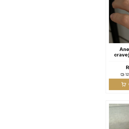
Anel
crave
P
R
1