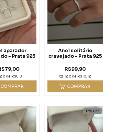
l aparador
Anel solitário
do - Prata 925
cravejado - Prata 925
R$79,00
R$99,90
12
x de
R$8,01
12
x de
R$10,12
COMPRAR
COMPRAR
17
%
OFF