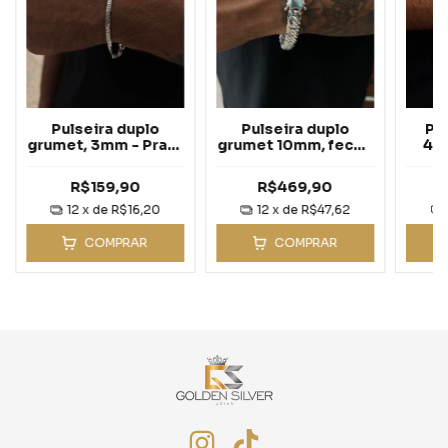
Pulseira duplo
Pulseira duplo
Pu
grumet, 3mm - Prata
grumet 10mm, fecho
4m
925
gaveta - Prata 925
R$159,90
R$469,90
12
x de
R$16,20
12
x de
R$47,62
COMPRAR
COMPRAR