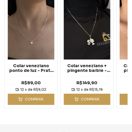
Col
Colar veneziano
Colar veneziano +
pin
ponto de luz - Prata
pingente barbie -
ser
925
Prata 925
R$89,00
R$149,90
12
x de
R$9,02
12
x de
R$15,19
COMPRAR
COMPRAR