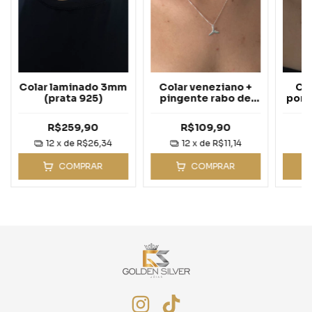
Colar veneziano +
Colar laminado 3mm
Co
pingente rabo de
(prata 925)
pont
sereia - Prata 925
R$109,90
R$259,90
12
x de
R$11,14
12
x de
R$26,34
COMPRAR
COMPRAR